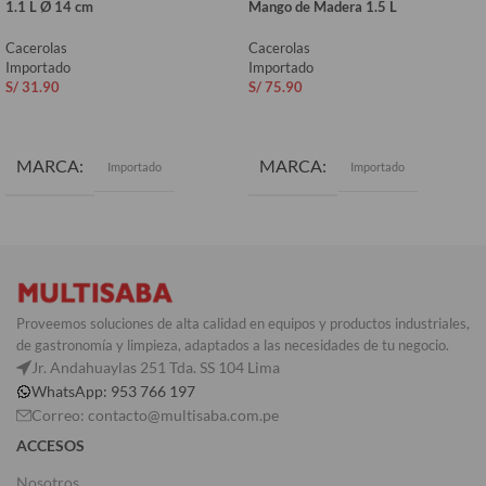
1.1 L Ø 14 cm
Mango de Madera 1.5 L
Cacerolas
Cacerolas
Importado
Importado
S/
31.90
S/
75.90
AÑADIR AL CARRITO
AÑADIR AL CARRITO
MARCA
MARCA
Importado
Importado
Proveemos soluciones de alta calidad en equipos y productos industriales,
de gastronomía y limpieza, adaptados a las necesidades de tu negocio.
Jr. Andahuaylas 251 Tda. SS 104 Lima
WhatsApp: 953 766 197
Correo: contacto@multisaba.com.pe
ACCESOS
Nosotros