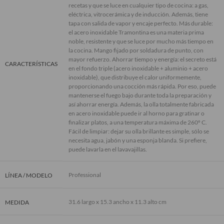
recetas y que se luce en cualquier tipo de cocina: a gas,
eléctrica, vitrocerámica y de inducción. Además, tiene
tapa con salida de vapor y encaje perfecto. Más durable:
el acero inoxidable Tramontina es una materia prima
noble, resistente y que se luce por mucho más tiempo en
la cocina. Mango fijado por soldadura de punto, con
mayor refuerzo. Ahorrar tiempo y energía: el secreto está
CARACTERÍSTICAS
en el fondo triple (acero inoxidable + aluminio + acero
inoxidable), que distribuye el calor uniformemente,
proporcionando una cocción más rápida. Por eso, puede
mantenerse el fuego bajo durante toda la preparación y
así ahorrar energía. Además, la olla totalmente fabricada
en acero inoxidable puede ir al horno para gratinar o
finalizar platos, a una temperatura máxima de 260º C.
Fácil de limpiar: dejar su olla brillante es simple, sólo se
necesita agua, jabón y una esponja blanda. Si prefiere,
puede lavarla en el lavavajillas.
Professional
LÍNEA / MODELO
31.6 largo x 15.3 ancho x 11.3 alto cm
MEDIDA