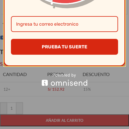
Clic para ampliar
PRUEBA TU SUERTE
Tramontina – Cacerola 14Cm Profesional
S/
179.90
CANTIDAD
PRECIO
DESCUENTO
12+
S/
152.92
15%
AÑADIR AL CARRITO