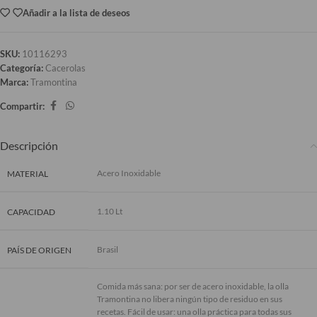
Añadir a la lista de deseos
SKU:
10116293
Categoría:
Cacerolas
Marca:
Tramontina
Compartir:
Descripción
Acero Inoxidable
MATERIAL
1.10 Lt
CAPACIDAD
Brasil
PAÍS DE ORIGEN
Comida más sana: por ser de acero inoxidable, la olla
Tramontina no libera ningún tipo de residuo en sus
recetas. Fácil de usar: una olla práctica para todas sus