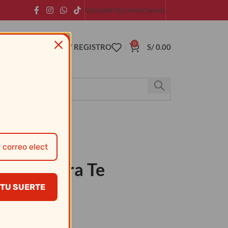
SUSCRÍBETE
CONTÁCTANOS
0
ACCESO / REGISTRO
S/
0.00
arita Para Te
TU SUERTE