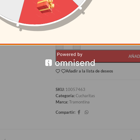
CANTIDAD
PRECI
12+
S/
11.99
AÑAD
Añadir a la lista de deseos
SKU:
10057463
Categoría:
Cucharitas
Marca:
Tramontina
Compartir: