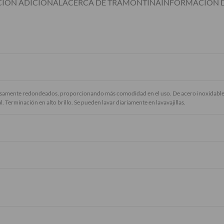
IÓN ADICIONAL
ACERCA DE TRAMONTINA
INFORMACIÓN D
amente redondeados, proporcionando más comodidad en el uso. De acero inoxidable, al
al. Terminación en alto brillo. Se pueden lavar diariamente en lavavajillas.