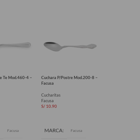
e Te Mod.460-4 –
Cuchara P/Postre Mod.200-8 –
Cucharita P/Helad
Facusa
17 – Facusa
Cucharitas
Cucharitas
Facusa
Facusa
S/
10.90
S/
4.50
AL CARRITO
AÑADIR AL CARRITO
AÑADIR AL CAR
MARCA
MARCA
Facusa
Facusa
Fa