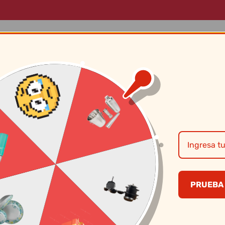
LOG
MARCAS
SOBRE NOSOTROS
CONTÁCTANOS
Tramontina – Cuc
Negro X 12 Pzs
PRUEBA 
S/
37.90