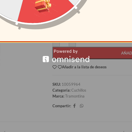
CANTIDAD
PRECI
12+
S/
32.22
AÑAD
Añadir a la lista de deseos
SKU:
10059964
Categoría:
Cuchillos
Marca:
Tramontina
Compartir: