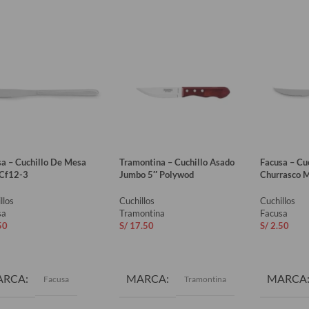
sa – Cuchillo De Mesa
Tramontina – Cuchillo Asado
Facusa – Cu
Cf12-3
Jumbo 5″ Polywod
Churrasco 
llos
Cuchillos
Cuchillos
sa
Tramontina
Facusa
50
S/
17.50
S/
2.50
ADIR AL CARRITO
AÑADIR AL CARRITO
AÑADIR 
ARCA
MARCA
MARCA
Facusa
Tramontina