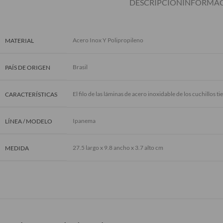
DESCRIPCIÓN
INFORMAC
Acero Inox Y Polipropileno
MATERIAL
Brasil
PAÍS DE ORIGEN
El filo de las láminas de acero inoxidable de los cuchillos 
CARACTERÍSTICAS
Ipanema
LÍNEA / MODELO
27.5 largo x 9.8 ancho x 3.7 alto cm
MEDIDA