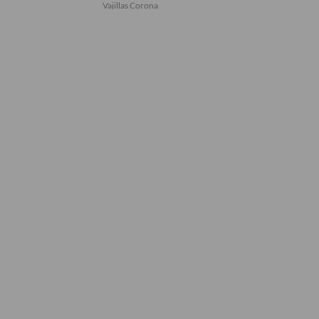
Vajillas Corona
Vajillas Corona