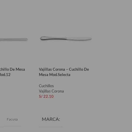
chillo De Mesa
Vajillas Corona – Cuchillo De
Vajillas Corona – C
Mod.12
Mesa Mod.Selecta
Mesa Mod.Eleganc
Cuchillos
Cuchillos
Vajillas Corona
Vajillas Corona
S/
22.10
S/
22.10
AL CARRITO
AÑADIR AL CARRITO
AÑADIR AL CAR
MARCA
MARCA
Facusa