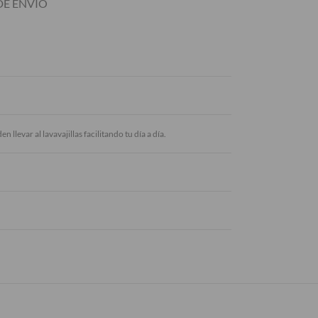
E ENVIÓ
llevar al lavavajillas facilitando tu día a día.