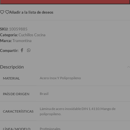
Añadir a la lista de deseos
SKU:
10059885
Categoría:
Cuchillos Cocina
Marca:
Tramontina
Compartir:
Descripción
Acero Inox Y Polipropileno
MATERIAL
Brasil
PAÍS DE ORIGEN
Lámina de acero inoxidable DIN 1.4110.Mango de
CARACTERÍSTICAS
polipropileno.
Profesionales
LÍNEA / MODELO