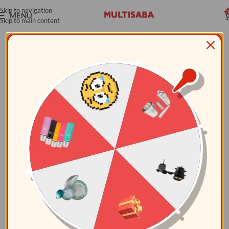
Skip to navigation
MENÚ
Skip to main content