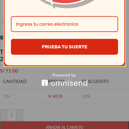
Clic para ampliar
PRUEBA TU SUERTE
Tramontina – Cuchillo Carnicero 10″M/Azul
24621/010
S/
71.00
CANTIDAD
PRECIO
DESCUENTO
12+
S/
60.35
15%
AÑADIR AL CARRITO