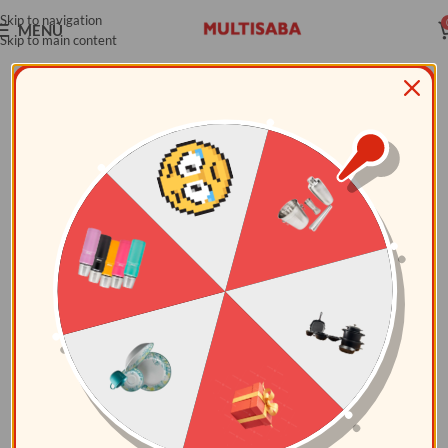
Skip to navigation
MENÚ
Skip to main content