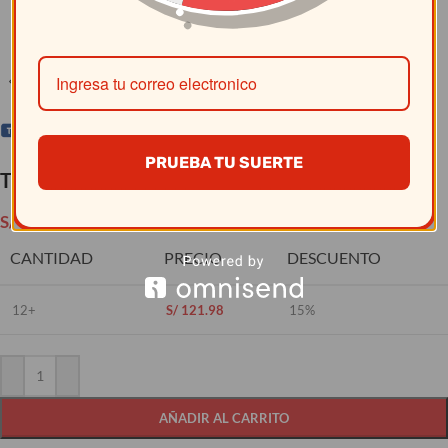
Clic para ampliar
PRUEBA TU SUERTE
Tramontina – Pinza Multiuso 25805/101
S/
143.50
CANTIDAD
PRECIO
DESCUENTO
12+
S/
121.98
15%
AÑADIR AL CARRITO