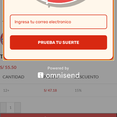
Clic para ampliar
PRUEBA TU SUERTE
Tropi Cup Coco Sku-34
S/
55.50
CANTIDAD
PRECIO
DESCUENTO
12+
S/
47.18
15%