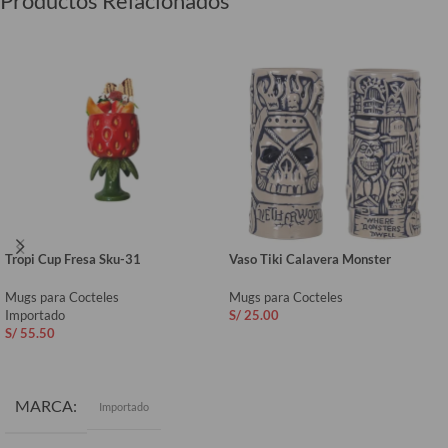
Productos Relacionados
Tropi Cup Fresa Sku-31
Vaso Tiki Calavera Monster
Mugs para Cocteles
Mugs para Cocteles
Importado
S/
25.00
S/
55.50
AÑADIR AL CARRITO
AÑADIR AL CARRITO
MARCA
Importado