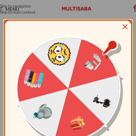
Skip to navigation
MENÚ
Skip to main content