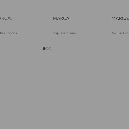
ADIR AL CARRITO
AÑADIR AL CARRITO
AÑADIR 
ARCA
MARCA
MARCA
illas Corona
Vajillas Corona
Vajillas Co