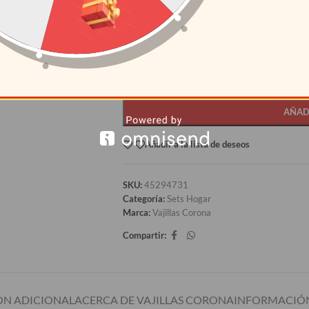
CANTIDAD
PRECI
12+
S/
186.5
AÑAD
Añadir a la lista de deseos
SKU:
45294731
Categoría:
Sets Hogar
Marca:
Vajillas Corona
Compartir:
N ADICIONAL
ACERCA DE VAJILLAS CORONA
INFORMACIÓN