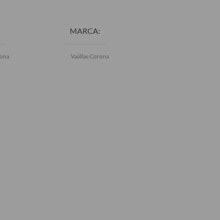
AL CARRITO
AÑADIR AL CARRITO
AÑADIR AL CAR
MARCA
MARCA
rona
Vajillas Corona
Vajillas Corona