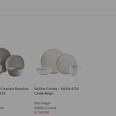
6 Concreto Reactivo
Vajillas Corona – Vajilla 4/16
Vajillas Corona – Z
116
Caoba Beige
Puestos 16 Piezas
Sets Hogar
Sets Hogar
ona
Vajillas Corona
Vajillas Corona
S/
269.00
S/
295.00