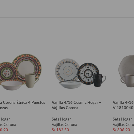
la Corona Étnica 4 Puestos
Vajilla 4/16 Cosmic Hogar –
Vajilla 4-1
iezas
Vajillas Corona
Vl1810040
 Hogar
Sets Hogar
Sets Hogar
las Corona
Vajillas Corona
Vajillas Cor
0.90
S/
182.50
S/
306.90