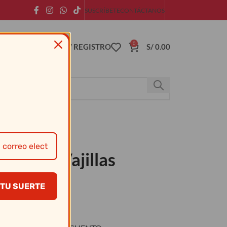
SUSCRÍBETE
CONTÁCTANOS
0
ACCESO / REGISTRO
S/
0.00
 Hogar – Vajillas
TU SUERTE