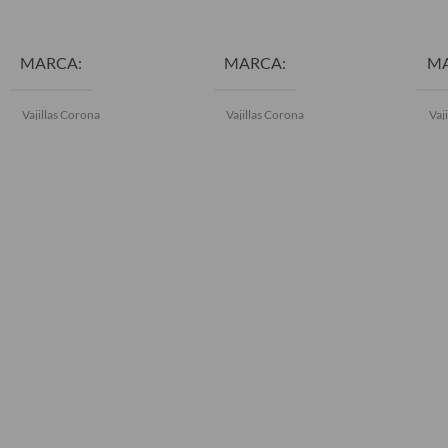
AÑADIR AL CARRITO
AÑADIR AL CARRITO
AÑ
MARCA
MARCA
M
Vajillas Corona
Vajillas Corona
Vaj