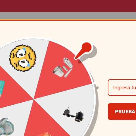
LOG
MARCAS
SOBRE NOSOTROS
CONTÁCTANOS
Vajilla 4/16 Solei
Corona
PRUEBA 
S/
219.50