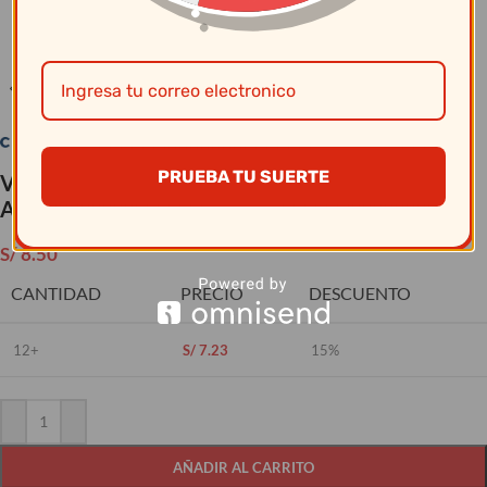
Clic para ampliar
PRUEBA TU SUERTE
Vajillas Corona – Plato café 13 Cm Cuadrado
Actualite Blco
S/
8.50
CANTIDAD
PRECIO
DESCUENTO
12+
S/
7.23
15%
AÑADIR AL CARRITO