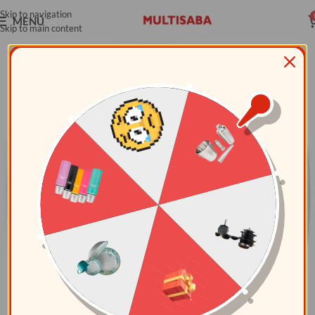
Skip to navigation
MENÚ
Skip to main content