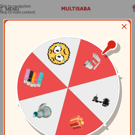
Skip to navigation
MENÚ
Skip to main content