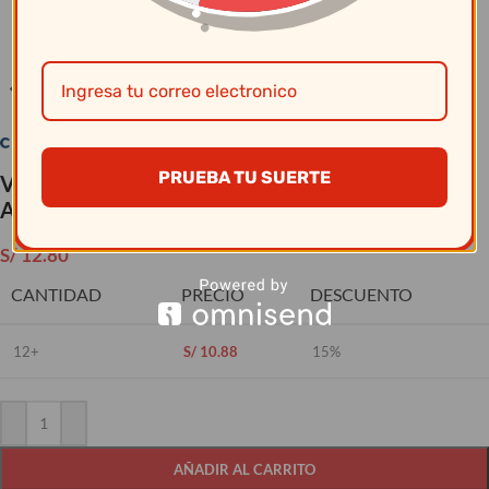
Clic para ampliar
PRUEBA TU SUERTE
Vajillas Corona – Plato hondo S/Ala 514Cc
Actualite Blanco
S/
12.80
CANTIDAD
PRECIO
DESCUENTO
12+
S/
10.88
15%
AÑADIR AL CARRITO