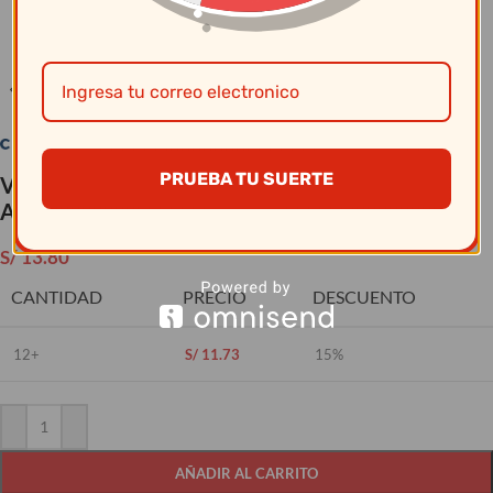
Clic para ampliar
PRUEBA TU SUERTE
Vajillas Corona – Plato tendido Cuadr.17 Cm
Actualite Blco
S/
13.80
CANTIDAD
PRECIO
DESCUENTO
12+
S/
11.73
15%
AÑADIR AL CARRITO