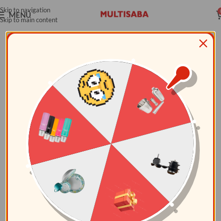
Skip to navigation
MENÚ
Skip to main content