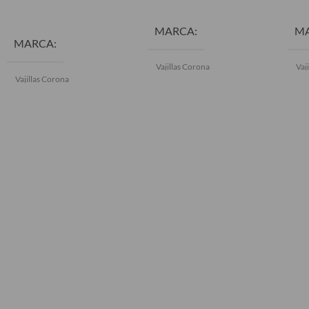
AÑADIR AL CARRITO
MARCA
M
MARCA
Vajillas Corona
Vaj
Vajillas Corona
C