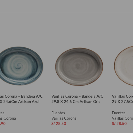
las Corona – Bandeja A/C
Vajillas Corona – Bandeja A/C
Vajillas Co
 X 24.6Cm Artisan Azul
29.8 X 24.6 Cm Artisan Gris
29 X 27.5Cm
tes
Fuentes
Fuentes
las Corona
Vajillas Corona
Vajillas Cor
.90
S/
28.50
S/
28.50
ADIR AL CARRITO
AÑADIR AL CARRITO
AÑADIR 