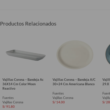
Productos Relacionados
Vajillas Corona – Bandeja Ac
Vajillas Corona – Bandeja A/C
Vajil
36X14 Cm Color Moon
30×24 Cm Americana Blanco
29.8
Reactivo
Fuentes
Fuen
Fuentes
Vajillas Corona
Vajil
Vajillas Corona
S/
14.00
S/
28
S/
91.80
AÑADIR AL CARRITO
AÑ