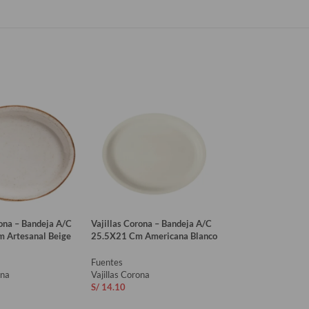
rona – Bandeja A/C
Vajillas Corona – Bandeja A/C
Vajillas Corona – 
 Artesanal Beige
25.5X21 Cm Americana Blanco
36x25Cm Artisan 
Fuentes
Fuentes
ona
Vajillas Corona
Vajillas Corona
S/
14.10
S/
50.00
AL CARRITO
AÑADIR AL CARRITO
AÑADIR AL CAR