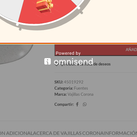
CANTIDAD
PRECI
12+
S/
60.18
AÑAD
Añadir a la lista de deseos
SKU:
45019292
Categoría:
Fuentes
Marca:
Vajillas Corona
Compartir:
N ADICIONAL
ACERCA DE VAJILLAS CORONA
INFORMACIÓN