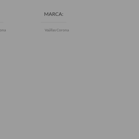
MARCA
MARCA
rona
Vajillas Corona
Vajillas Corona
COLOR
COLOR
Blanco
Azu