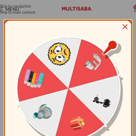
Skip to navigation
MENÚ
Skip to main content