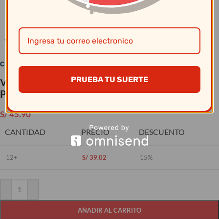
Clic para ampliar
PRUEBA TU SUERTE
Vajillas Corona – Cuenco 1195Cc Nova
Pa1822923312
S/
45.90
CANTIDAD
PRECIO
DESCUENTO
12+
S/
39.02
15%
AÑADIR AL CARRITO