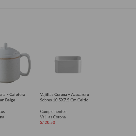
ona – Cafetera
Vajillas Corona – Azucarero
Vajillas Corona – 
an Beige
Sobres 10.5X7.5 Cm Celtic
Sobres 10.2X7.1Cm
Beige
tos
Complementos
ona
Vajillas Corona
Complementos
S/
20.50
Vajillas Corona
S/
36.50
AL CARRITO
AÑADIR AL CARRITO