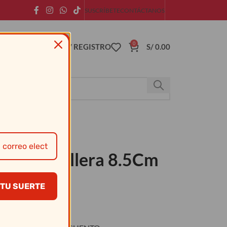
SUSCRÍBETE
CONTÁCTANOS
0
ACCESO / REGISTRO
S/
0.00
 Mantequillera 8.5Cm
TU SUERTE