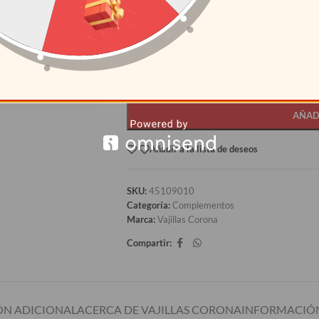
CANTIDAD
PRECI
12+
S/
6.80
AÑAD
Añadir a la lista de deseos
SKU:
45109010
Categoría:
Complementos
Marca:
Vajillas Corona
Compartir:
N ADICIONAL
ACERCA DE VAJILLAS CORONA
INFORMACIÓN