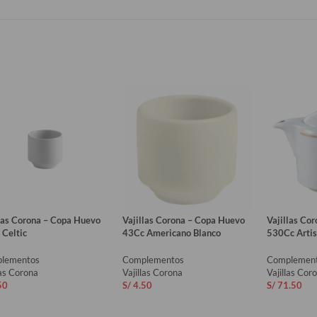
llas Corona – Copa Huevo
Vajillas Corona – Copa Huevo
Vajillas Cor
 Celtic
43Cc Americano Blanco
530Cc Artis
lementos
Complementos
Complemen
las Corona
Vajillas Corona
Vajillas Cor
50
S/
4.50
S/
71.50
ADIR AL CARRITO
AÑADIR AL CARRITO
AÑADIR 