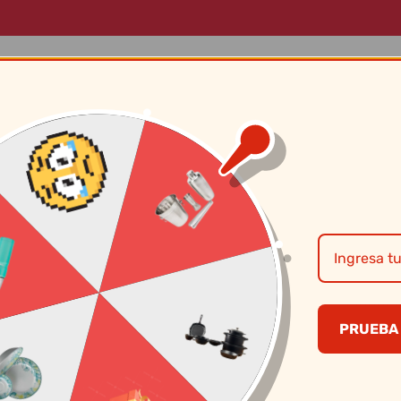
LOG
MARCAS
SOBRE NOSOTROS
CONTÁCTANOS
Vajillas Corona –
Americ.Blco
PRUEBA 
S/
8.00