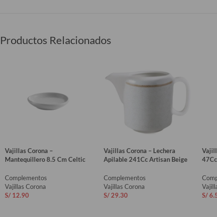
Productos Relacionados
Vajillas Corona –
Vajillas Corona – Lechera
Vaji
Mantequillero 8.5 Cm Celtic
Apilable 241Cc Artisan Beige
47Cc
Complementos
Complementos
Comp
Vajillas Corona
Vajillas Corona
Vajil
S/
12.90
S/
29.30
S/
6.
AÑADIR AL CARRITO
AÑADIR AL CARRITO
AÑ