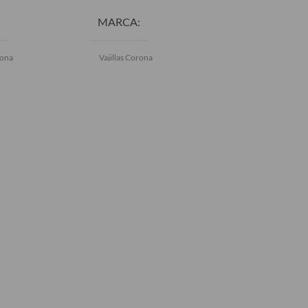
AÑADIR AL CAR
MARCA
MARCA
rona
Vajillas Corona
Vajillas Corona