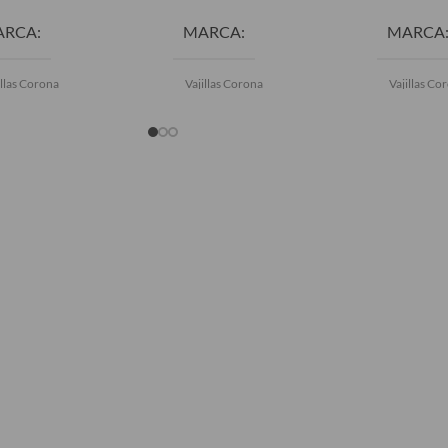
ARCA
MARCA
MARCA
illas Corona
Vajillas Corona
Vajillas Co
COLOR
Blanco