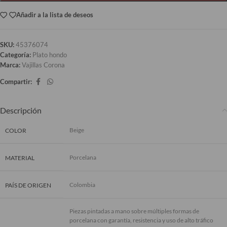
Añadir a la lista de deseos
SKU:
45376074
Categoría:
Plato hondo
Marca:
Vajillas Corona
Compartir:
Descripción
Beige
COLOR
Porcelana
MATERIAL
Colombia
PAÍS DE ORIGEN
Piezas pintadas a mano sobre múltiples formas de
porcelana con garantía, resistencia y uso de alto tráfico