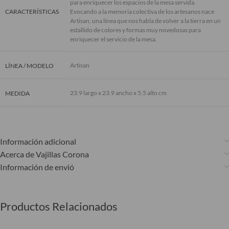
para enriquecer los espacios de la mesa servida.
CARACTERÍSTICAS
Evocando a la memoria colectiva de los artesanos nace
Artisan, una línea que nos habla de volver a la tierra en un
estallido de colores y formas muy novedosas para
enriquecer el servicio de la mesa.
Artisan
LÍNEA / MODELO
23.9 largo x 23.9 ancho x 5.5 alto cm
MEDIDA
Información adicional
Acerca de Vajillas Corona
Información de envió
Productos Relacionados