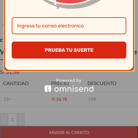
Clic para ampliar
PRUEBA TU SUERTE
Vajillas Corona – Plato Hondo 551Cc Artisan Beige
– Vajillas Corona
S/
31.50
CANTIDAD
PRECIO
DESCUENTO
12+
S/
26.78
15%
AÑADIR AL CARRITO