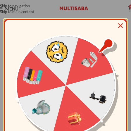
Skip to navigation
MENÚ
Skip to main content