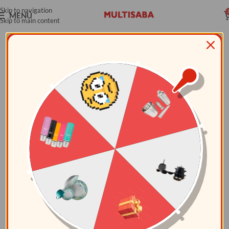
Skip to navigation
MENÚ
Skip to main content