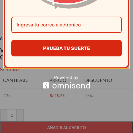
Clic para ampliar
PRUEBA TU SUERTE
Vajillas Corona – Plato Pando 29.5Cm Ancestral
Orion Pa1940892912
S/
53.80
CANTIDAD
PRECIO
DESCUENTO
12+
S/
45.73
15%
AÑADIR AL CARRITO