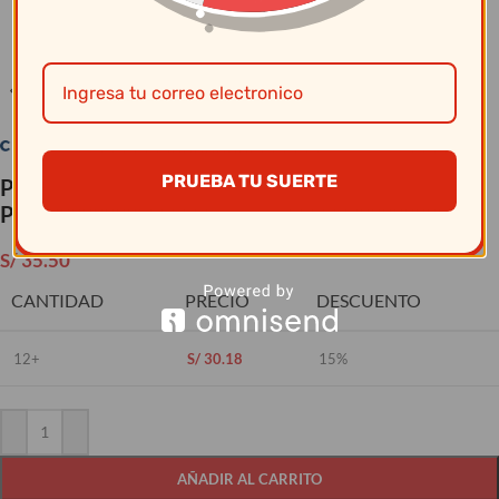
Clic para ampliar
PRUEBA TU SUERTE
Plato Pando 21.7 Cm Ancestral Moon
Pa1944892012
S/
35.50
CANTIDAD
PRECIO
DESCUENTO
12+
S/
30.18
15%
AÑADIR AL CARRITO