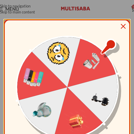
Skip to navigation
MENÚ
Skip to main content