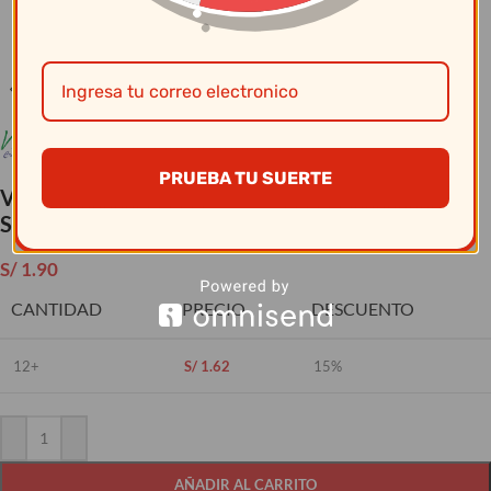
Clic para ampliar
PRUEBA TU SUERTE
Vaso Generico Liso 2.87 Onz 169 – Vidriería
Santos
S/
1.90
CANTIDAD
PRECIO
DESCUENTO
12+
S/
1.62
15%
AÑADIR AL CARRITO