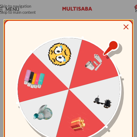
Skip to navigation
MENÚ
Skip to main content