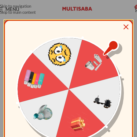
Skip to navigation
MENÚ
Skip to main content