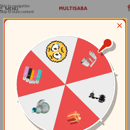
Skip to navigation
MENÚ
Skip to main content