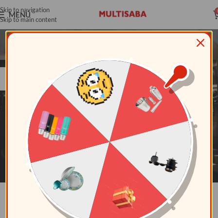
Skip to navigation
MENÚ
Skip to main content
Vajillas
Portada
»
Vajillas
11
NOV
VAJILLAS
Uso, Lavado y Almacenamiento de
Vajillas: Mejores Prácticas para la