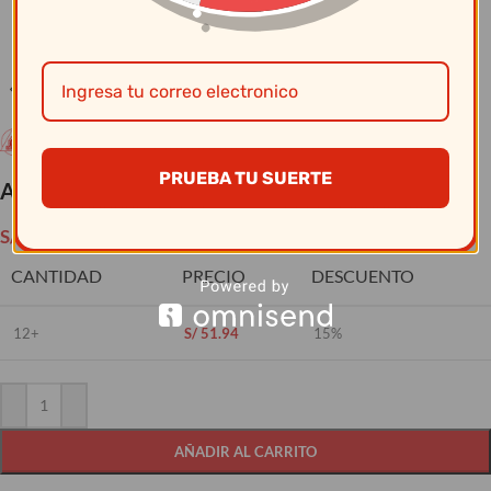
Clic para ampliar
PRUEBA TU SUERTE
Asador Cuadrado Nº 28 – Record
S/
61.10
CANTIDAD
PRECIO
DESCUENTO
12+
S/
51.94
15%
AÑADIR AL CARRITO