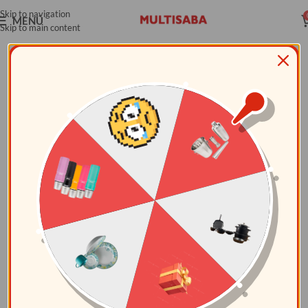
Skip to navigation
MENÚ
Skip to main content