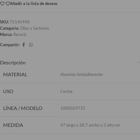
Añadir a la lista de deseos
SKU:
75145490
Categoría:
Ollas y Sartenes
Marca:
Record
Compartir:
Descripción
MATERIAL
Aluminio Antiadherente
USO
Cocina
LÍNEA / MODELO
1080029731
MEDIDA
47 largo x 28.7 ancho x 3 alto cm