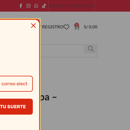
SUSCRÍBETE
CONTÁCTANOS
0
ACCESO / REGISTRO
S/
0.00
Inox S/Tapa –
TU SUERTE