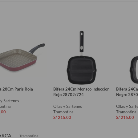
ra 28Cm Paris Roja
Bifera 24Cm Monaco Induccion
Bifera 24C
Rojo 28702/724
Negro 287
 y Sartenes
ontina
Ollas y Sartenes
Ollas y Sart
.00
Tramontina
Tramontina
S/
215.00
S/
215.00
ADIR AL CARRITO
AÑADIR AL CARRITO
AÑADIR 
ARCA
Tramontina