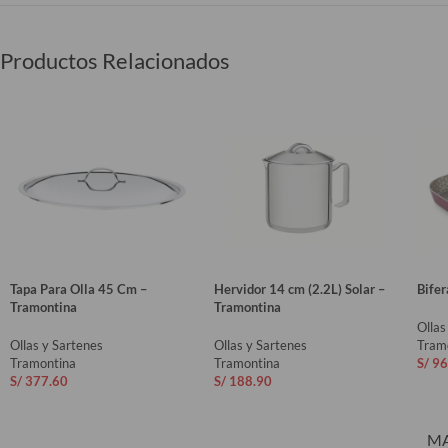
Productos Relacionados
Tapa Para Olla 45 Cm –
Hervidor 14 cm (2.2L) Solar –
Bife
Tramontina
Tramontina
Ollas
Ollas y Sartenes
Ollas y Sartenes
Tram
Tramontina
Tramontina
S/
96
S/
377.60
S/
188.90
AÑ
AÑADIR AL CARRITO
AÑADIR AL CARRITO
M