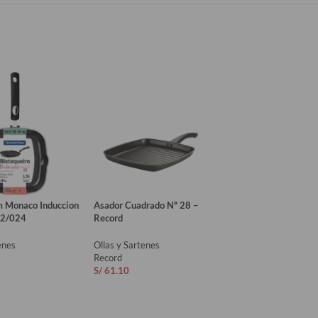
m Monaco Induccion
Asador Cuadrado Nº 28 –
Tramontina – Hervi
02/024
Record
13Cm 1.4L
enes
Ollas y Sartenes
Ollas y Sartenes
Record
Tramontina
S/
61.10
S/
88.00
AL CARRITO
AÑADIR AL CARRITO
AÑADIR AL CAR