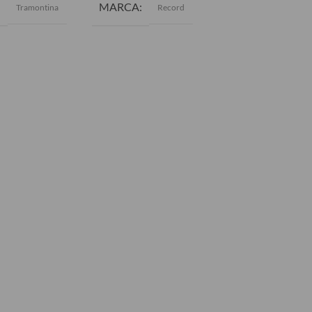
MARCA
MARCA
Tramontina
Record
Tr