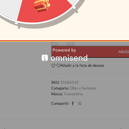
CANTIDAD
PRECI
12+
S/
804.1
AÑAD
Añadir a la lista de deseos
SKU:
10286243
Categoría:
Ollas y Sartenes
Marca:
Tramontina
Compartir: