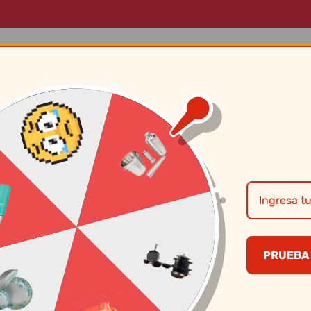
LOG
MARCAS
SOBRE NOSOTROS
CONTÁCTANOS
Jgo Cozi-Pasta A/
Tramontina
PRUEBA 
S/
946.00