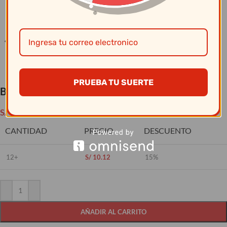
Clic para ampliar
PRUEBA TU SUERTE
Basa – Botitop Amira 900ML
S/
11.90
CANTIDAD
PRECIO
DESCUENTO
12+
S/
10.12
15%
AÑADIR AL CARRITO