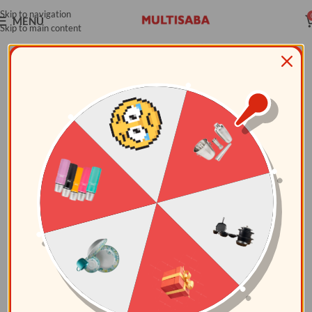
Skip to navigation
MENÚ
Skip to main content