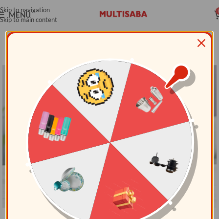
Skip to navigation
MENÚ
Skip to main content