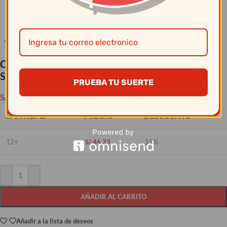
Clic para ampliar
Circle Glass – Set X 6 Copas 11 Oz Savannah
Street # 44561
PRUEBA TU SUERTE
S/
54.50
CANTIDAD
PRECIO
DESCUENTO
12+
S/
46.33
15%
AÑADIR AL CARRITO
Añadir a la lista de deseos