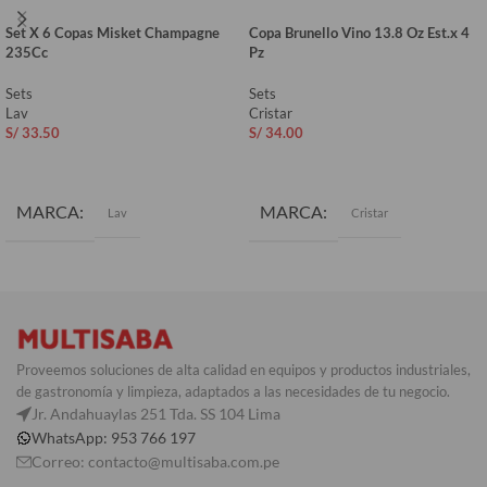
Set X 6 Copas Misket Champagne
Copa Brunello Vino 13.8 Oz Est.x 4
235Cc
Pz
Sets
Sets
Lav
Cristar
S/
33.50
S/
34.00
AÑADIR AL CARRITO
AÑADIR AL CARRITO
MARCA
MARCA
Lav
Cristar
Proveemos soluciones de alta calidad en equipos y productos industriales,
de gastronomía y limpieza, adaptados a las necesidades de tu negocio.
Jr. Andahuaylas 251 Tda. SS 104 Lima
WhatsApp: 953 766 197
Correo: contacto@multisaba.com.pe