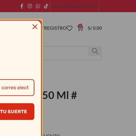
SUSCRÍBETE
CONTÁCTANOS
0
ACCESO / REGISTRO
S/
0.00
o Tinto 250 Ml #
TU SUERTE
O
DESCUENTO