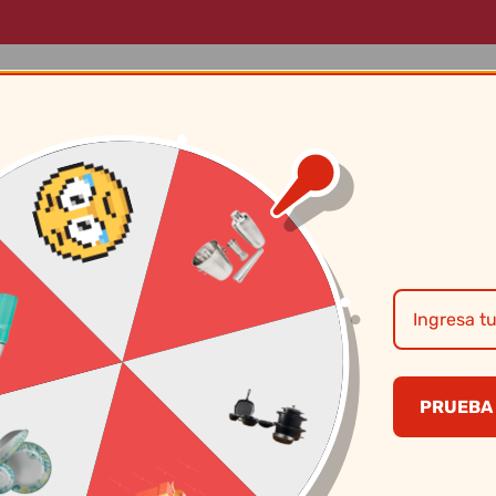
LOG
MARCAS
SOBRE NOSOTROS
CONTÁCTANOS
Copa Windsor Vin
7128 – Nadir
PRUEBA 
S/
3.90
CANTIDAD
PRECI