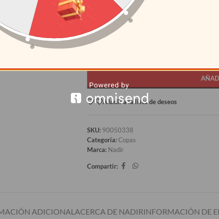
12+
S/
3.32
AÑAD
Añadir a la lista de deseos
SKU:
90050338
Categoría:
Copas
Marca:
Nadir
Compartir:
MACIÓN ADICIONAL
ACERCA DE NADIR
INFORMACIÓN DE E