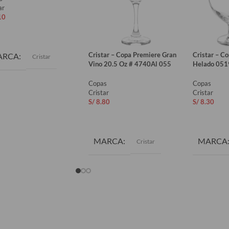
ar
10
ADIR AL CARRITO
Cristar – Copa Premiere Gran
Cristar – C
ARCA
Cristar
Vino 20.5 Oz # 4740Al 055
Helado 051
Copas
Copas
Cristar
Cristar
S/
8.80
S/
8.30
AÑADIR AL CARRITO
AÑADIR 
MARCA
MARCA
Cristar