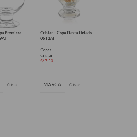
opa Premiere
Cristar – Copa Fiesta Helado
Cristar – Copa Mar
9Al
0512Al
5442Al
Copas
Copas
Cristar
Cristar
S/
7.50
S/
8.80
AL CARRITO
AÑADIR AL CARRITO
AÑADIR AL CAR
MARCA
MARCA
Cristar
Cristar
Cri