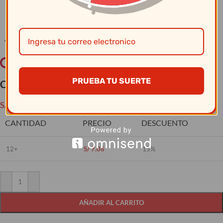
Clic para ampliar
PRUEBA TU SUERTE
Cristar – Copa Premiere Helado 0519Al
S/
8.30
CANTIDAD
PRECIO
DESCUENTO
12+
S/
7.06
15%
AÑADIR AL CARRITO