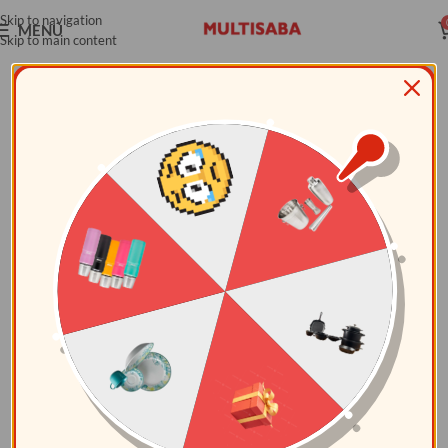
Skip to navigation
MENÚ
Skip to main content