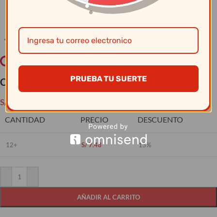
Clic para ampliar
PRUEBA TU SUERTE
Cristar – Copa Martini 9.5 Oz 5442Al
S/
8.80
CANTIDAD
PRECIO
DESCUENTO
12+
S/
7.48
15%
AÑADIR AL CARRITO