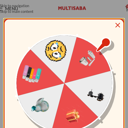
Skip to navigation
MENÚ
Skip to main content