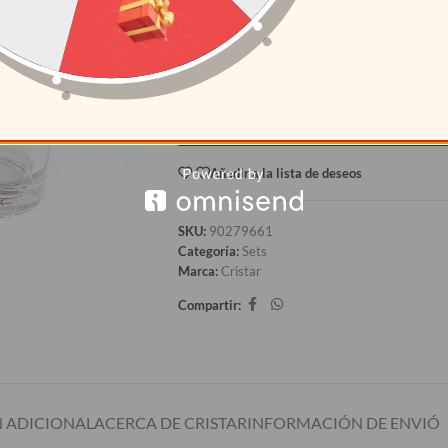
12+
S/
13.01
AÑAD
Añadir a la lista de deseos
SKU:
90279661
Categoría:
Sets
Marca:
Cristar
Compartir:
 ADICIONAL
ACERCA DE CRISTAR
INFORMACIÓN DE ENVIÓ