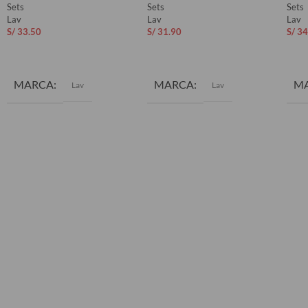
Sets
Sets
Sets
Lav
Lav
Lav
S/
33.50
S/
31.90
S/
34
AÑADIR AL CARRITO
AÑADIR AL CARRITO
AÑ
MARCA
MARCA
M
Lav
Lav