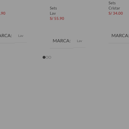
Sets
Sets
Cristar
.90
Lav
S/
34.00
S/
55.90
ADIR AL CARRITO
AÑADIR 
AÑADIR AL CARRITO
ARCA
MARCA
Lav
MARCA
Lav