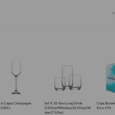
Cr
X 6 Copas Champagne
Set X 18 Vaso Long Drink
Copa Brunel
e 230Cc
(13Onz)/Whiskey(10.5Onz)/W
Est.x 4 Pz
ater(7.5Onz)