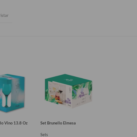
istar
lo Vino 13.8 Oz
Set Brunello Elmesa
Set 6 Vasos Dubai 
439Cc
Sets