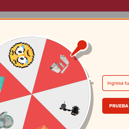
LOG
MARCAS
SOBRE NOSOTROS
CONTÁCTANOS
Cristar – Jgo x6 
PRUEBA 
S/
15.30
CANTIDAD
PRECI