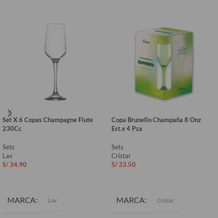
Set X 6 Copas Champagne Flute
Copa Brunello Champaña 8 Onz
230Cc
Est.x 4 Pza
Sets
Sets
Lav
Cristar
S/
34.90
S/
33.50
AÑADIR AL CARRITO
AÑADIR AL CARRITO
MARCA
MARCA
Lav
Cristar