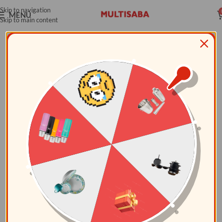
Skip to navigation
MENÚ
Skip to main content