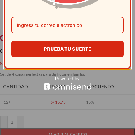
Clic para ampliar
PRUEBA TU SUERTE
Cristar – Set x4 Copas Rioja Agua Cristar
S/
18.50
Set de 4 copas perfectas para disfrutar en familia.
CANTIDAD
PRECIO
DESCUENTO
12+
S/
15.73
15%
AÑADIR AL CARRITO