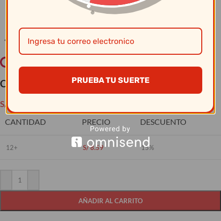
Clic para ampliar
PRUEBA TU SUERTE
Cristar – Vaso Cervec.Av Dakota 0210Al
S/
10.10
CANTIDAD
PRECIO
DESCUENTO
12+
S/
8.59
15%
AÑADIR AL CARRITO