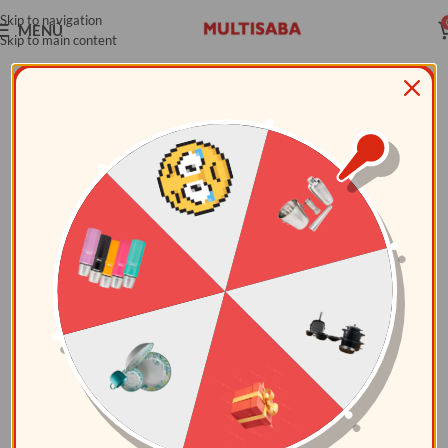
Skip to navigation
MENÚ
Skip to main content