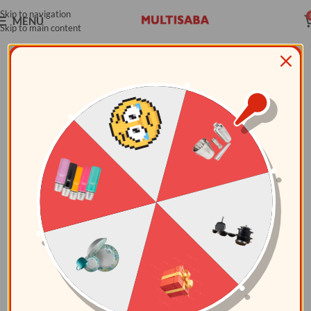
Skip to navigation
MENÚ
Skip to main content