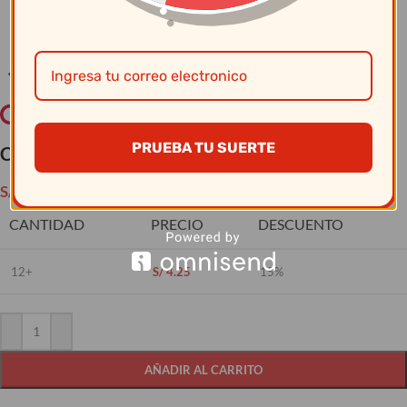
Clic para ampliar
PRUEBA TU SUERTE
Cristar – Vaso Cervec. Pilsner Rostock 0122Al
S/
5.00
CANTIDAD
PRECIO
DESCUENTO
12+
S/
4.25
15%
AÑADIR AL CARRITO