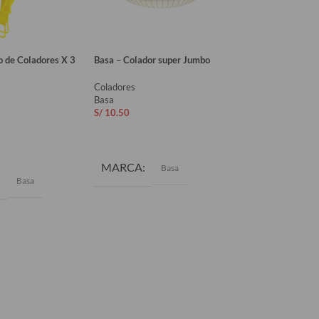
o de Coladores X 3
Basa – Colador super Jumbo
Basa – Colador An
Malla grande
Coladores
Basa
Coladores
S/
10.50
Basa
S/
7.90
AÑADIR AL CARRITO
AL CARRITO
AÑADIR AL CAR
MARCA
Basa
MARCA
Basa
Ba