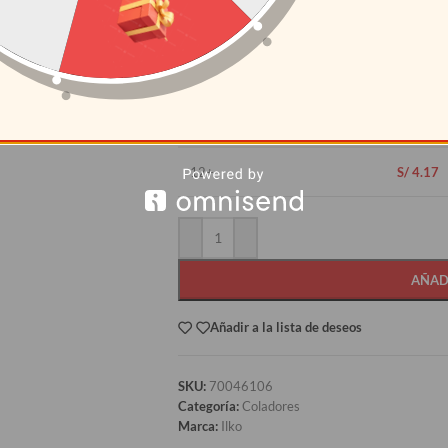
País de Origen:
Chile
Características:
Cuerpo:Polipropileno, color amar
trasparente. Terminación: Brillante.
CANTIDAD
PRECI
12+
S/
4.17
AÑAD
Añadir a la lista de deseos
SKU:
70046106
Categoría:
Coladores
Marca:
Ilko