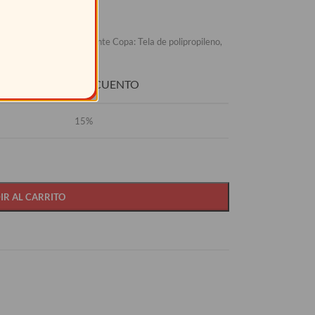
illo. Terminación: Brillante Copa: Tela de polipropileno,
O
DESCUENTO
15%
IR AL CARRITO