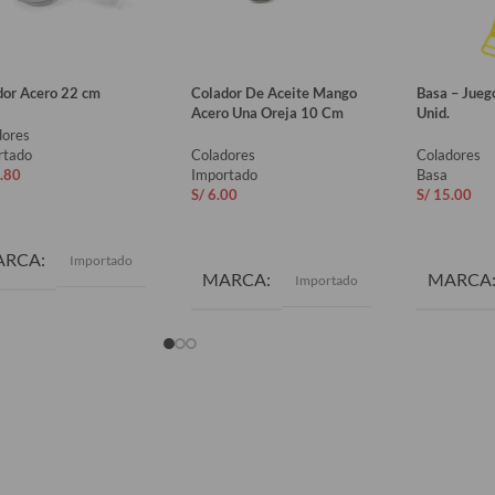
dor Acero 22 cm
Colador De Aceite Mango
Basa – Jueg
Acero Una Oreja 10 Cm
Unid.
dores
rtado
Coladores
Coladores
.80
Importado
Basa
S/
6.00
S/
15.00
ADIR AL CARRITO
AÑADIR AL CARRITO
AÑADIR 
ARCA
Importado
MARCA
MARCA
Importado