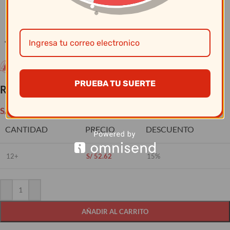
Clic para ampliar
PRUEBA TU SUERTE
Record – Coladera Esm Blanco N28
S/
61.90
CANTIDAD
PRECIO
DESCUENTO
12+
S/
52.62
15%
AÑADIR AL CARRITO