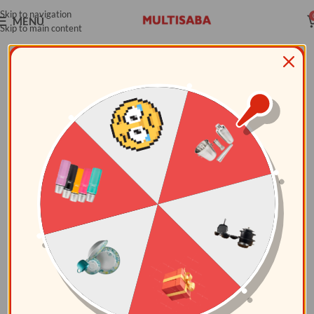
Skip to navigation
MENÚ
Skip to main content