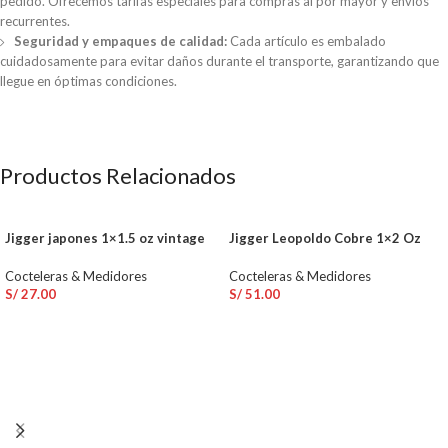
pedido. Ofrecemos tarifas especiales para compras al por mayor y envíos
recurrentes.
Seguridad y empaques de calidad:
Cada artículo es embalado
cuidadosamente para evitar daños durante el transporte, garantizando que
llegue en óptimas condiciones.
Productos Relacionados
Jigger japones 1×1.5 oz vintage
Jigger Leopoldo Cobre 1×2 Oz
Cocteleras & Medidores
Cocteleras & Medidores
S/
27.00
S/
51.00
AÑADIR AL CARRITO
AÑADIR AL CARRITO