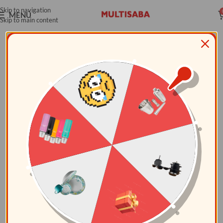
Skip to navigation
MENÚ
Skip to main content