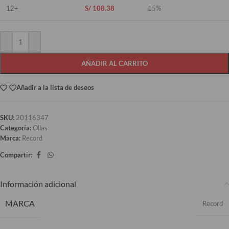
12+
S/
108.38
15%
AÑADIR AL CARRITO
Añadir a la lista de deseos
SKU:
20116347
Categoría:
Ollas
Marca:
Record
Compartir:
Información adicional
MARCA
Record