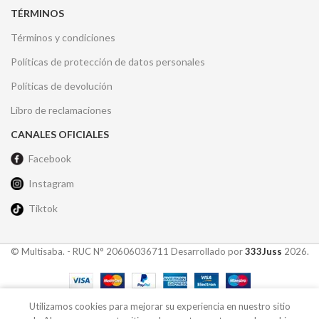
TÉRMINOS
Términos y condiciones
Políticas de protección de datos personales
Políticas de devolución
Libro de reclamaciones
CANALES OFICIALES
Facebook
Instagram
Tiktok
© Multisaba. - RUC N° 20606036711 Desarrollado por
333Juss
2026.
0
Utilizamos cookies para mejorar su experiencia en nuestro sitio
Tienda
Lista de deseos
Carrito
Mi cuenta