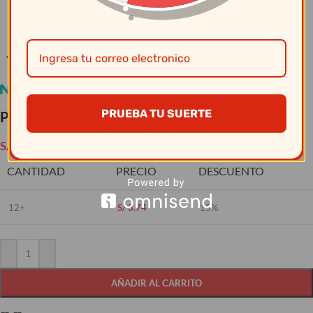
Clic para ampliar
PRUEBA TU SUERTE
Plato Postre Blanc 19 Cm
S/
4.40
CANTIDAD
PRECIO
DESCUENTO
12+
S/
3.74
15%
AÑADIR AL CARRITO