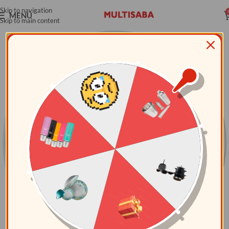
Skip to navigation
MENÚ
Skip to main content