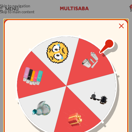
Skip to navigation
MENÚ
Skip to main content