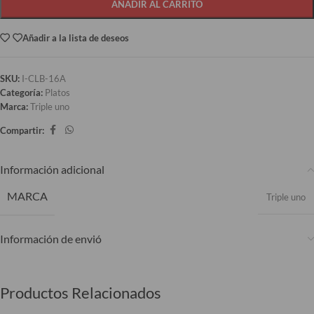
AÑADIR AL CARRITO
Añadir a la lista de deseos
SKU:
I-CLB-16A
Categoría:
Platos
Marca:
Triple uno
Compartir:
Información adicional
MARCA
Triple uno
Información de envió
Productos Relacionados