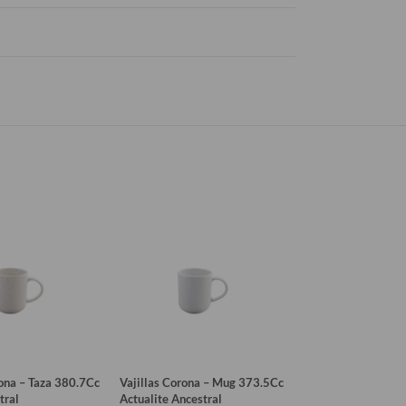
rona – Taza 380.7Cc
Vajillas Corona – Mug 373.5Cc
Vajillas Corona – 
tral
Actualite Ancestral
Artesano Beige