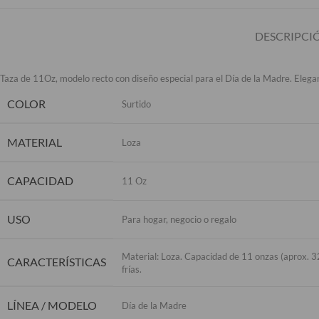
DESCRIPCI
Taza de 11Oz, modelo recto con diseño especial para el Día de la Madre. Elegan
COLOR
Surtido
MATERIAL
Loza
CAPACIDAD
11 Oz
USO
Para hogar, negocio o regalo
Material: Loza. Capacidad de 11 onzas (aprox. 3
CARACTERÍSTICAS
frías.
LÍNEA / MODELO
Día de la Madre