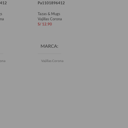
412
Pa1101896412
Tazas & Mugs
gs
Tazas & Mugs
Vajillas Corona
ona
Vajillas Corona
S/
17.90
S/
12.90
AÑADIR AL CAR
AL CARRITO
AÑADIR AL CARRITO
MARCA
MARCA
Vajillas Corona
rona
Vajillas Corona