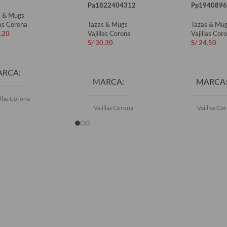
Pa1822404312
Pp1940896
s & Mugs
las Corona
Tazas & Mugs
Tazas & Mu
.20
Vajillas Corona
Vajillas Cor
S/
30.30
S/
24.50
ADIR AL CARRITO
AÑADIR AL CARRITO
AÑADIR 
ARCA
MARCA
MARCA
illas Corona
Vajillas Corona
Vajillas Co