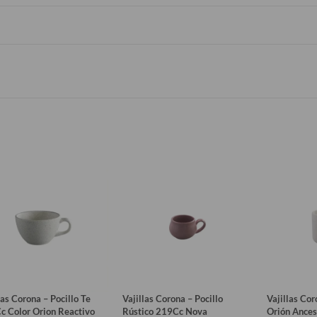
las Corona – Pocillo Te
Vajillas Corona – Pocillo
Vajillas Co
c Color Orion Reactivo
Rústico 219Cc Nova
Orión Ances