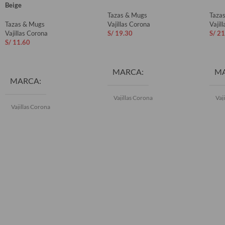
Beige
Tazas & Mugs
Taza
Tazas & Mugs
Vajillas Corona
Vajil
Vajillas Corona
S/
19.30
S/
21
S/
11.60
AÑADIR AL CARRITO
AÑ
AÑADIR AL CARRITO
MARCA
M
MARCA
Vajillas Corona
Vaj
Vajillas Corona