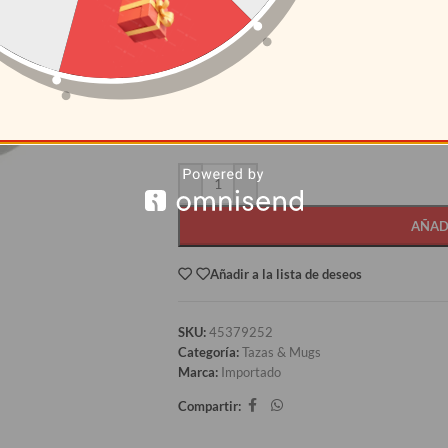
S/
4.70
CANTIDAD
PRECI
12+
S/
4.00
AÑAD
Añadir a la lista de deseos
SKU:
45379252
Categoría:
Tazas & Mugs
Marca:
Importado
Compartir: