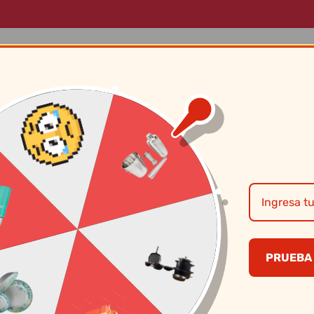
LOG
MARCAS
SOBRE NOSOTROS
CONTÁCTANOS
Termo con Sifón 1
PRUEBA 
S/
64.50
CANTIDAD
PRECI