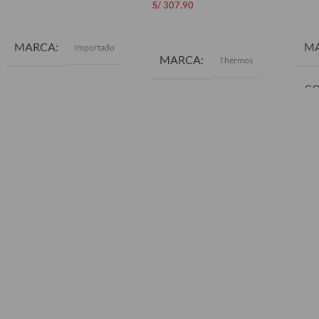
S/
307.90
AÑADIR AL CARRITO
AÑ
AÑADIR AL CARRITO
MARCA
M
Importado
MARCA
Thermos
C