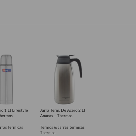
o 1 Lt Lifestyle
Jarra Term. De Acero 2 Lt
Termo con Sifón 1.
Thermos
Ananas – Thermos
Tramontina
rras térmicas
Termos & Jarras térmicas
Termos & Jarras té
Thermos
Tramontina