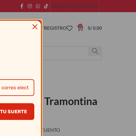
SUSCRÍBETE
CONTÁCTANOS
0
ACCESO / REGISTRO
S/
0.00
 Lt Rojo – Tramontina
TU SUERTE
O
DESCUENTO