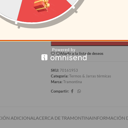
12+
S/
54.83
AÑAD
Añadir a la lista de deseos
SKU:
70161953
Categoría:
Termos & Jarras térmicas
Marca:
Tramontina
Compartir:
IÓN ADICIONAL
ACERCA DE TRAMONTINA
INFORMACIÓN D