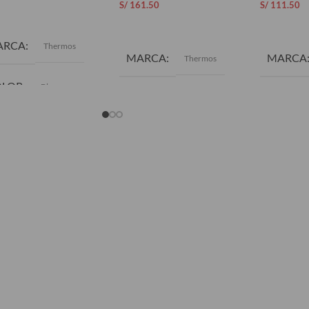
S/
161.50
S/
111.50
ADIR AL CARRITO
AÑADIR AL CARRITO
AÑADIR 
ARCA
Thermos
MARCA
MARCA
Thermos
OLOR
Blanco