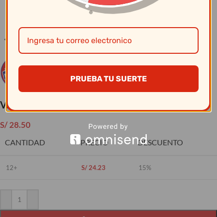
Clic para ampliar
PRUEBA TU SUERTE
Vaso Tiki Sku-11T
S/
28.50
CANTIDAD
PRECIO
DESCUENTO
12+
S/
24.23
15%