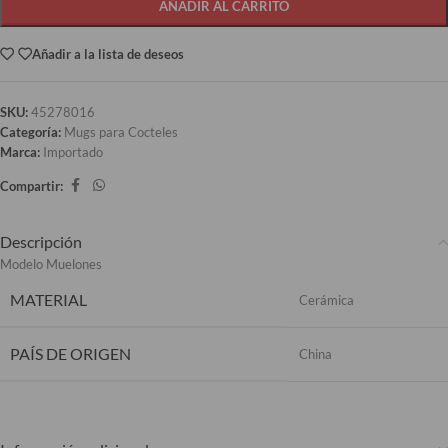
AÑADIR AL CARRITO
Añadir a la lista de deseos
SKU:
45278016
Categoría:
Mugs para Cocteles
Marca:
Importado
Compartir:
Descripción
Modelo Muelones
MATERIAL
Cerámica
PAÍS DE ORIGEN
China