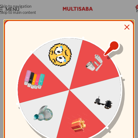
Skip to navigation
MENÚ
Skip to main content