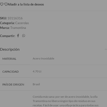
Añadir a la lista de deseos
SKU:
10116316
Categoría:
Cacerolas
Marca:
Tramontina
Compartir:
Descripción
Acero Inoxidable
MATERIAL
4.70 Lt
CAPACIDAD
Brasil
PAÍS DE ORIGEN
Comida más sana: por ser de acero inoxidable, la olla
Tramontina no libera ningún tipo de residuo en sus
recetas. Fácil de usar: una olla práctica para todas sus