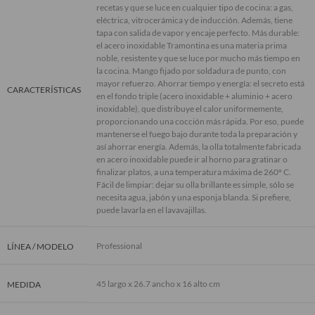
recetas y que se luce en cualquier tipo de cocina: a gas,
eléctrica, vitrocerámica y de inducción. Además, tiene
tapa con salida de vapor y encaje perfecto. Más durable:
el acero inoxidable Tramontina es una materia prima
noble, resistente y que se luce por mucho más tiempo en
la cocina. Mango fijado por soldadura de punto, con
mayor refuerzo. Ahorrar tiempo y energía: el secreto está
CARACTERÍSTICAS
en el fondo triple (acero inoxidable + aluminio + acero
inoxidable), que distribuye el calor uniformemente,
proporcionando una cocción más rápida. Por eso, puede
mantenerse el fuego bajo durante toda la preparación y
así ahorrar energía. Además, la olla totalmente fabricada
en acero inoxidable puede ir al horno para gratinar o
finalizar platos, a una temperatura máxima de 260º C.
Fácil de limpiar: dejar su olla brillante es simple, sólo se
necesita agua, jabón y una esponja blanda. Si prefiere,
puede lavarla en el lavavajillas.
Professional
LÍNEA / MODELO
45 largo x 26.7 ancho x 16 alto cm
MEDIDA