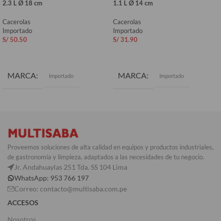
2.3 L Ø 18 cm
1.1 L Ø 14 cm
Cacerolas
Cacerolas
Importado
Importado
S/
50.50
S/
31.90
AÑADIR AL CARRITO
AÑADIR AL CARRITO
MARCA
MARCA
Importado
Importado
Proveemos soluciones de alta calidad en equipos y productos industriales,
de gastronomía y limpieza, adaptados a las necesidades de tu negocio.
Jr. Andahuaylas 251 Tda. SS 104 Lima
WhatsApp: 953 766 197
Correo: contacto@multisaba.com.pe
ACCESOS
Nosotros