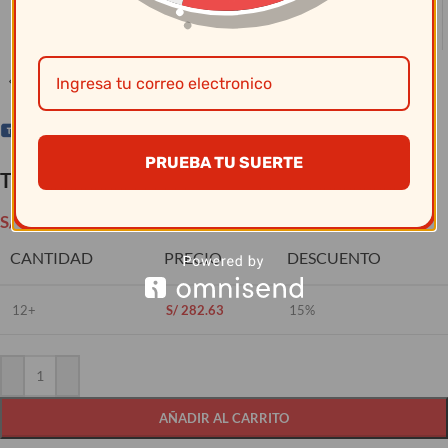
Clic para ampliar
PRUEBA TU SUERTE
Tramontina – Cacerola N° 24 Profesional
S/
332.50
CANTIDAD
PRECIO
DESCUENTO
12+
S/
282.63
15%
AÑADIR AL CARRITO