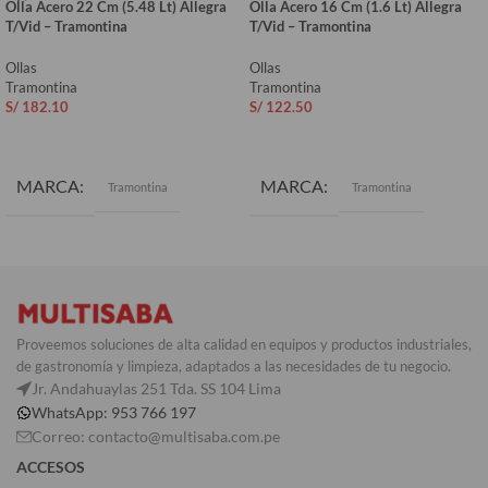
Olla Acero 22 Cm (5.48 Lt) Allegra
Olla Acero 16 Cm (1.6 Lt) Allegra
T/Vid – Tramontina
T/Vid – Tramontina
Ollas
Ollas
Tramontina
Tramontina
S/
182.10
S/
122.50
AÑADIR AL CARRITO
AÑADIR AL CARRITO
MARCA
MARCA
Tramontina
Tramontina
Proveemos soluciones de alta calidad en equipos y productos industriales,
de gastronomía y limpieza, adaptados a las necesidades de tu negocio.
Jr. Andahuaylas 251 Tda. SS 104 Lima
WhatsApp: 953 766 197
Correo: contacto@multisaba.com.pe
ACCESOS