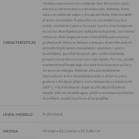
recetas y que se luce en cualquier tipo de cocina: a gas,
eléctrica, vitrocerámica y de inducción. Además, tiene
tapa con salida de vapor y encaje perfecto. Más durable:
el acero inoxidable Tramontina es una materia prima
noble, resistente y que se luce por mucho más tiempo en
la cocina. Asas fijados por soldadura de punto, con mayor
refuerzo. Asas largas de acero inoxidable para manejo
CARACTERÍSTICAS
profesional. Ahorrar tiempo y energía: el secreto está en
el fondo triple (acero inoxidable + aluminio + acero
inoxidable), que distribuye el calor uniformemente,
proporcionando una cocción más rápida. Por eso, puede
mantenerse el fuego bajo durante toda la preparación y
así ahorrar energía. Además, olla alta totalmente
fabricada en acero inoxidable puede ir al horno para
gratinar o finalizar platos, a una temperatura máxima de
260º C. Fácil de limpiar: dejar su olla alta brillante es
simple, sólo se necesita agua, jabón y una esponja blanda.
Si prefiere, puede lavarla en el lavavajillas.
Professional
LÍNEA / MODELO
30 largo x 22.1 ancho x 19.3 alto cm
MEDIDA