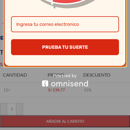
Clic para ampliar
PRUEBA TU SUERTE
Tramontina – Olla Alta N° 20 Profesional
S/
280.90
CANTIDAD
PRECIO
DESCUENTO
12+
S/
238.77
15%
AÑADIR AL CARRITO