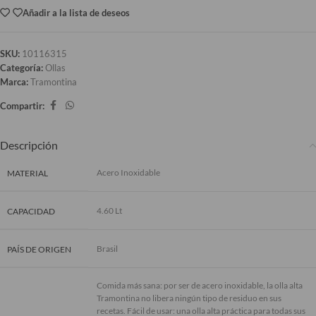
Añadir a la lista de deseos
SKU:
10116315
Categoría:
Ollas
Marca:
Tramontina
Compartir:
Descripción
Acero Inoxidable
MATERIAL
4.60 Lt
CAPACIDAD
Brasil
PAÍS DE ORIGEN
Comida más sana: por ser de acero inoxidable, la olla alta
Tramontina no libera ningún tipo de residuo en sus
recetas. Fácil de usar: una olla alta práctica para todas sus