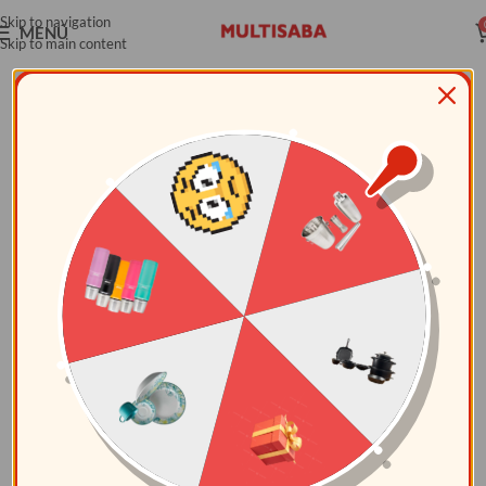
Skip to navigation
MENÚ
Skip to main content