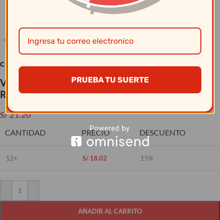
Clic para ampliar
PRUEBA TU SUERTE
Vajillas Corona – Taza Te 242Cc Color Pluto
Reactivo
S/
21.20
CANTIDAD
PRECIO
DESCUENTO
12+
S/
18.02
15%
AÑADIR AL CARRITO