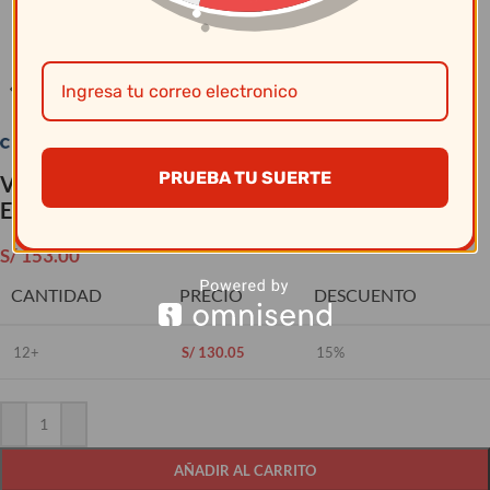
Clic para ampliar
PRUEBA TU SUERTE
Vajillas Corona – Bandeja 35.2X20.9Cm Azul
Envejecido
S/
153.00
CANTIDAD
PRECIO
DESCUENTO
12+
S/
130.05
15%
AÑADIR AL CARRITO