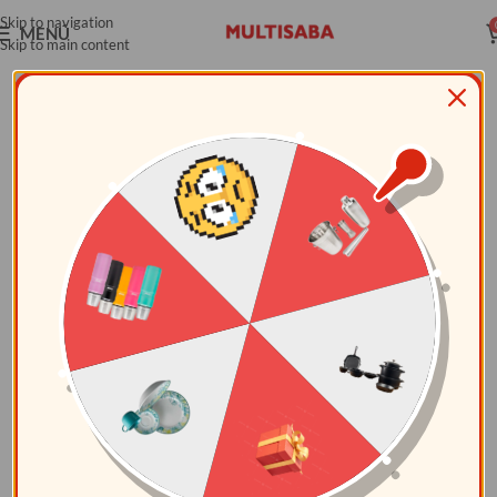
Skip to navigation
MENÚ
Skip to main content