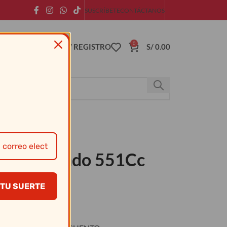
SUSCRÍBETE
CONTÁCTANOS
0
ACCESO / REGISTRO
S/
0.00
– Plato Hondo 551Cc
TU SUERTE