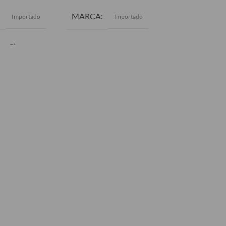
MARCA
Im
MARCA
Importado
Importado
COLOR
Bla
Blanco