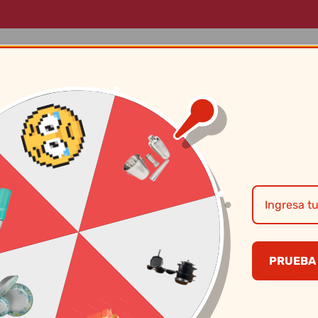
LOG
MARCAS
SOBRE NOSOTROS
CONTÁCTANOS
Vajillas Corona 
Celtic
PRUEBA 
S/
29.40