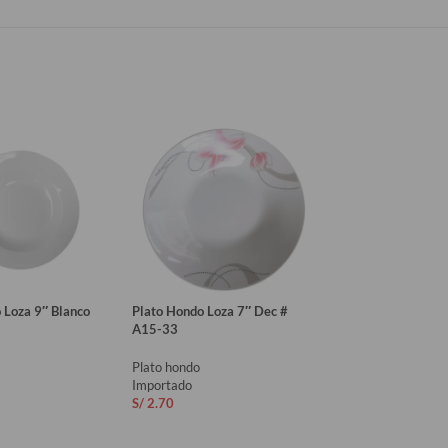
 Loza 9″ Blanco
Plato Hondo Loza 7″ Dec #
Plato Hondo Loza 6
A15-33
Plato hondo
Plato hondo
Importado
Importado
S/
2.20
S/
2.70
AÑADIR AL CAR
AL CARRITO
AÑADIR AL CARRITO