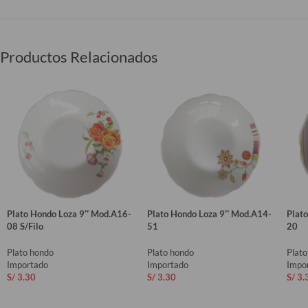
Productos Relacionados
Plato Hondo Loza 9″ Mod.A16-
Plato Hondo Loza 9″ Mod.A14-
Plat
08 S/Filo
51
20
Plato hondo
Plato hondo
Plat
Importado
Importado
Impo
S/
3.30
S/
3.30
S/
3.
AÑADIR AL CARRITO
AÑADIR AL CARRITO
AÑ