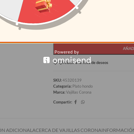
CANTIDAD
PRECI
12+
S/
24.99
AÑAD
Añadir a la lista de deseos
SKU:
45320139
Categoría:
Plato hondo
Marca:
Vajillas Corona
Compartir:
N ADICIONAL
ACERCA DE VAJILLAS CORONA
INFORMACIÓN