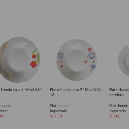
o Hondo Loza 9″ Mod.A14-
Plato Hondo Loza 9″ Mod.A13-
Plato Hondo
13
Hotelero
o hondo
Plato hondo
Plato hondo
rtado
Importado
Importado
30
S/
3.30
S/
7.00
ADIR AL CARRITO
AÑADIR AL CARRITO
AÑADIR 