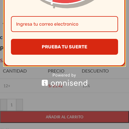
Clic para ampliar
PRUEBA TU SUERTE
Plato Pando Coupe 23.6 Cm Artisan Beige
S/
25.20
CANTIDAD
PRECIO
DESCUENTO
12+
S/
21.42
15%
AÑADIR AL CARRITO