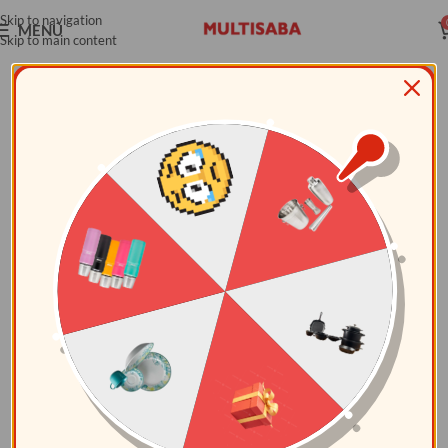
Skip to navigation
MENÚ
Skip to main content