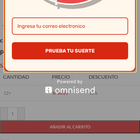
Clic para ampliar
PRUEBA TU SUERTE
Plato Pando29.6 Cm Artisan Azul
S/
43.30
CANTIDAD
PRECIO
DESCUENTO
12+
S/
36.81
15%
AÑADIR AL CARRITO