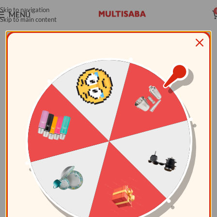
Skip to navigation
MENÚ
Skip to main content