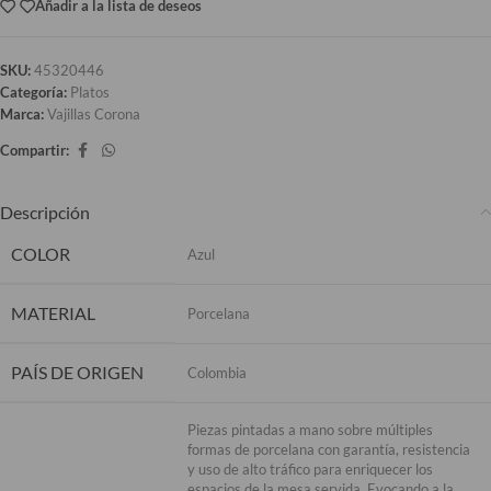
Añadir a la lista de deseos
SKU:
45320446
Categoría:
Platos
Marca:
Vajillas Corona
Compartir:
Descripción
COLOR
Azul
MATERIAL
Porcelana
PAÍS DE ORIGEN
Colombia
Piezas pintadas a mano sobre múltiples
formas de porcelana con garantía, resistencia
y uso de alto tráfico para enriquecer los
espacios de la mesa servida. Evocando a la