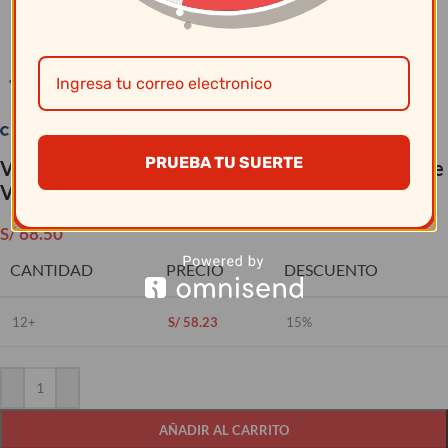
Clic para ampliar
PRUEBA TU SUERTE
Vajillas Corona – Plato Pando Coupe 28.5Cm Mate
Verde Enve
S/
68.50
CANTIDAD
PRECIO
DESCUENTO
12+
S/
58.23
15%
AÑADIR AL CARRITO