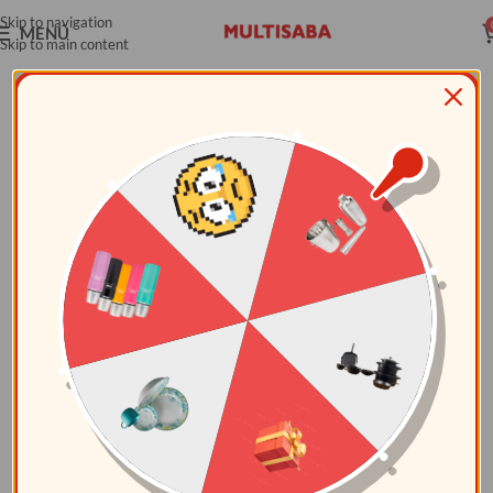
Skip to navigation
MENÚ
Skip to main content