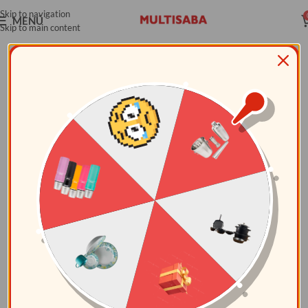
Skip to navigation
MENÚ
Skip to main content