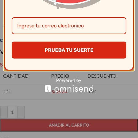
Clic para ampliar
PRUEBA TU SUERTE
Vajillas Corona – Plato Pando Coupe 28.5Cm Ink
S/
35.10
CANTIDAD
PRECIO
DESCUENTO
12+
S/
29.84
15%
AÑADIR AL CARRITO